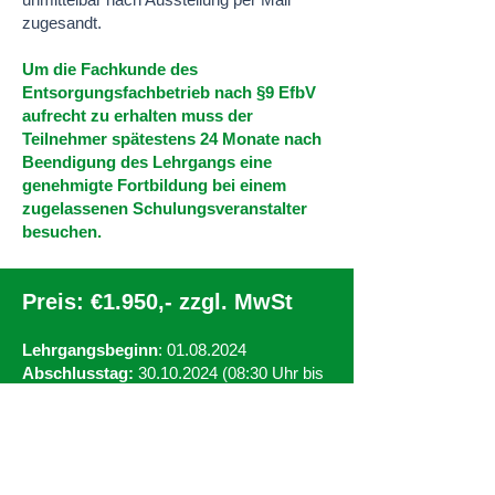
zugesandt.
Um die Fachkunde des
Entsorgungsfachbetrieb nach §9 EfbV
aufrecht zu erhalten muss der
Teilnehmer spätestens 24 Monate nach
Beendigung des Lehrgangs eine
genehmigte Fortbildung bei einem
zugelassenen Schulungsveranstalter
besuchen.
Preis: €1.950,- zzgl. MwSt
Lehrgangsbeginn
:
01.08.2024
Abschlusstag:
30.10.2024 (08
:30 Uhr bis
15:45 Uhr als Teams-Meeting)
Zertifikatserteilung:
30.10.2024
Jetzt per Email anmelden