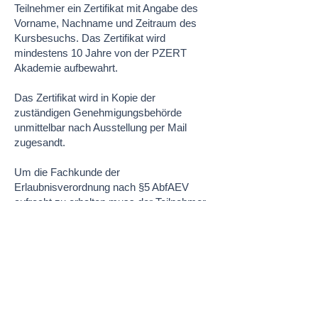
Teilnehmer ein Zertifikat mit Angabe des
Vorname, Nachname und Zeitraum des
Kursbesuchs. Das Zertifikat wird
mindestens 10 Jahre von der PZERT
Akademie aufbewahrt.
Das Zertifikat wird in Kopie der
zuständigen Genehmigungsbehörde
unmittelbar nach Ausstellung per Mail
zugesandt.
Um die Fachkunde der
Erlaubnisverordnung nach §5 AbfAEV
aufrecht zu erhalten muss der Teilnehmer
spätestens 36 Monate nach Beendigung
des Lehrgangs eine genehmigte
Fortbildung bei einem zugelassenen
Schulungsveranstalter besuchen.
Inhalte der Lerneinheiten
:
xxx